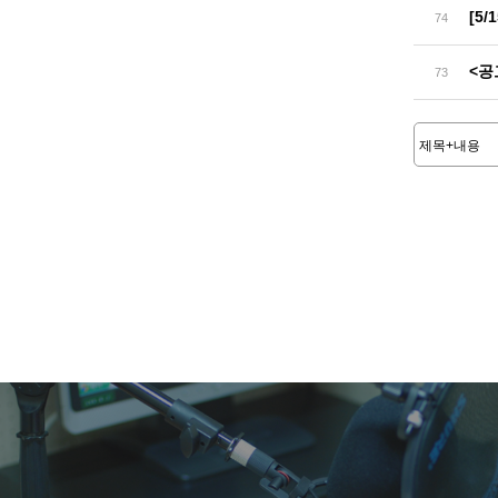
[5
74
<공
73
처음
이전