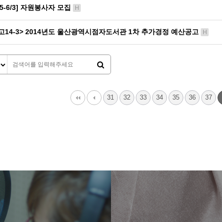
/15-6/3] 자원봉사자 모집
H
고14-3> 2014년도 울산광역시점자도서관 1차 추가경정 예산공고
H
다음
맨끝
31
32
33
34
35
36
37