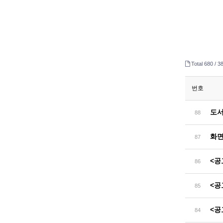
Total 680 /
38
번호
도서
88
화면
87
<공
86
<공
85
<공
84