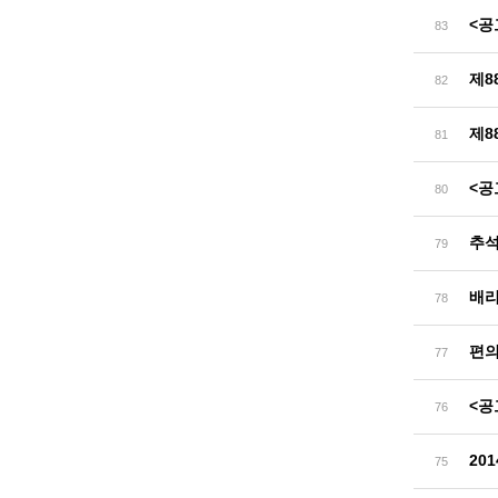
<공
83
제8
82
제8
81
<공
80
추석
79
배리
78
편의
77
<공
76
20
75